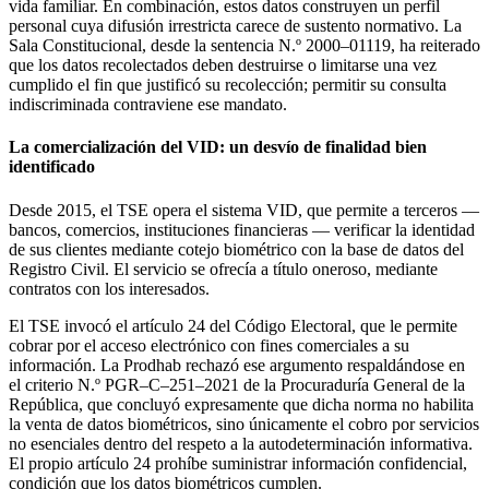
vida familiar. En combinación, estos datos construyen un perfil
personal cuya difusión irrestricta carece de sustento normativo. La
Sala Constitucional, desde la sentencia N.º 2000–01119, ha reiterado
que los datos recolectados deben destruirse o limitarse una vez
cumplido el fin que justificó su recolección; permitir su consulta
indiscriminada contraviene ese mandato.
La comercialización del VID: un desvío de finalidad bien
identificado
Desde 2015, el TSE opera el sistema VID, que permite a terceros —
bancos, comercios, instituciones financieras — verificar la identidad
de sus clientes mediante cotejo biométrico con la base de datos del
Registro Civil. El servicio se ofrecía a título oneroso, mediante
contratos con los interesados.
El TSE invocó el artículo 24 del Código Electoral, que le permite
cobrar por el acceso electrónico con fines comerciales a su
información. La Prodhab rechazó ese argumento respaldándose en
el criterio N.º PGR–C–251–2021 de la Procuraduría General de la
República, que concluyó expresamente que dicha norma no habilita
la venta de datos biométricos, sino únicamente el cobro por servicios
no esenciales dentro del respeto a la autodeterminación informativa.
El propio artículo 24 prohíbe suministrar información confidencial,
condición que los datos biométricos cumplen.