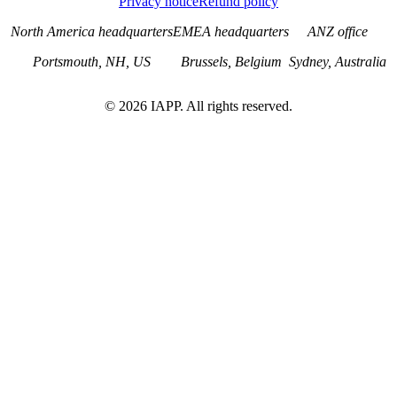
Privacy notice
Refund policy
North America headquarters
EMEA headquarters
ANZ office
Portsmouth, NH, US
Brussels, Belgium
Sydney, Australia
©
2026
IAPP. All rights reserved.